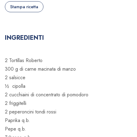
Stampa ricetta
INGREDIENTI
2 Tortillas Roberto
300 g di carne macinata di manzo
2 salsicce
½
cipolla
2 cucchiaini di concentrato di pomodoro
2 friggitelli
2 peperoncini tondi rossi
Paprika q.b.
Pepe q.b.