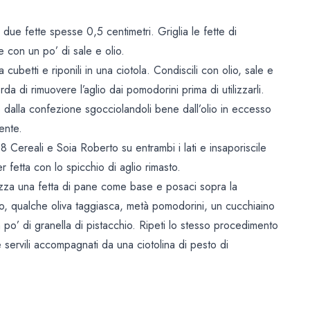
 due fette spesse 0,5 centimetri. Griglia le fette di
e con un po’ di sale e olio.
a cubetti e riponili in una ciotola. Condiscili con olio, sale e
rda di rimuovere l’aglio dai pomodorini prima di utilizzarli.
no dalla confezione sgocciolandoli bene dall’olio in eccesso
ente.
 8 Cereali e Soia Roberto su entrambi i lati e insaporiscile
r fetta con lo spicchio di aglio rimasto.
lizza una fetta di pane come base e posaci sopra la
o, qualche oliva taggiasca, metà pomodorini, un cucchiaino
n po’ di granella di pistacchio. Ripeti lo stesso procedimento
servili accompagnati da una ciotolina di pesto di