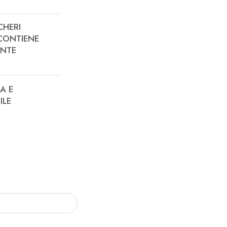
CHERI
CONTIENE
NTE
A E
ILE