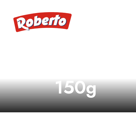
Mini Croc
150g